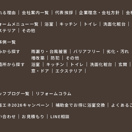
れる理由
会社案内一覧
代表挨拶
企業理念・会社方針
会
ォームメニュー一覧
浴室
キッチン
トイレ
洗面化粧台
ステリア
その他
事例一覧
みから探す
雨漏り・台風被害
バリアフリー
劣化・汚れ
増改築
防犯
その他
箇所から探す
浴室
キッチン
トイレ
洗面化粧台
玄関
窓・ドア
エクステリア
ッフブログ一覧
リフォームコラム
省エネ2026キャンペーン
補助金でお得に浴室交換
よくある
い合わせ
お見積もり
LINE相談