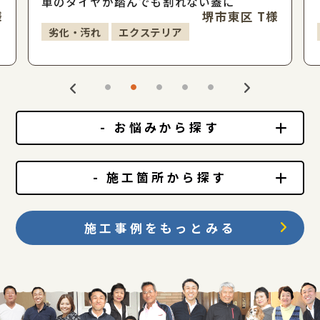
車のタイヤが踏んでも割れない蓋に
様
堺市東区 T様
劣化・汚れ
エクステリア
- お悩みから探す
- 施工箇所から探す
施工事例をもっとみる