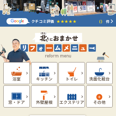
クチコミ評価
★★★★★
★★★★★
件
浴室
キッチン
トイレ
洗面化粧台
窓・ドア
外壁屋根
エクステリア
その他