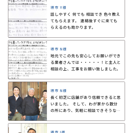
堺市 Y様
話しやすく 何でも 相談でき 色々教え
てもらえます。 連絡後すぐに来ても
らえるのも助かります。
堺市 N様
地元でこの先も安心してお願いができ
る業者さんでは・・・・・！と主人と
相談の上、工事をお願い致しました。
堺市 N様
長く初芝に店舗があり信頼できると思
いました。 そして、わが家から数分
の所にあり、気軽に相談できそうな雰
囲気でした。 リフォームの工事中は
何度も店の方が見に来てくれ安心でし
た。 また、リフォームの後トイレの
堺市 I様