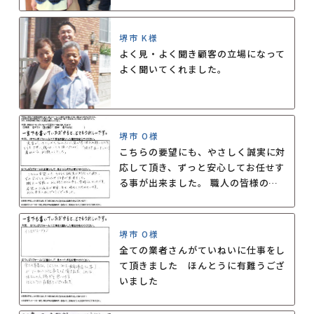
堺市 K様
よく見・よく聞き顧客の立場になって
よく聞いてくれました。
堺市 O様
こちらの要望にも、やさしく誠実に対
応して頂き、ずっと安心してお任せす
る事が出来ました。 職人の皆様のお
人柄もお仕事も素晴らしかったです。
希望のお風呂が出来、毎日嬉しく眺め
ています。 北さん本当にありがとう
堺市 O様
ございました。
全ての業者さんがていねいに仕事をし
て頂きました ほんとうに有難うござ
いました