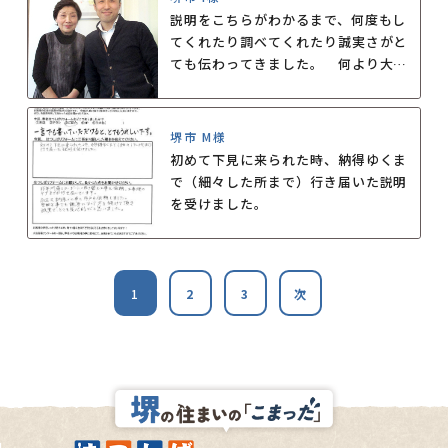
故障やガレージの修理などもお願いす
説明をこちらがわかるまで、何度もし
るとすぐ来てもらえたのがよかったと
てくれたり調べてくれたり誠実さがと
思います。
ても伝わってきました。 何より大介
さんには何でも言いやすいのが一番で
す。
堺市 M様
初めて下見に来られた時、納得ゆくま
で（細々した所まで）行き届いた説明
を受けました。
1
2
3
次