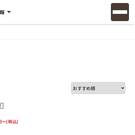
報
コミコミ
理
理
円〜(税込)