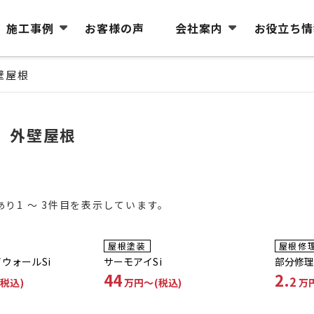
施工事例
お客様の声
会社案内
お役立ち情
壁屋根
外壁屋根
あり1 ～ 3件目を表示しています。
ミ
工事費コミコミ
工事費
屋根塗装
屋根修
ウォールSi
サーモアイSi
部分修
44
2.
2
税込)
万円〜(税込)
万