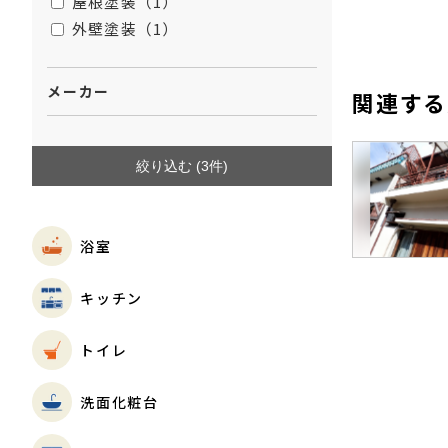
屋根塗装（1）
外壁塗装（1）
メーカー
関連する
絞り込む (
3
件)
庇の雨漏り解消
雨漏り・台風被害
劣化・汚れ
屋根外
壁
浴室
キッチン
トイレ
洗面化粧台