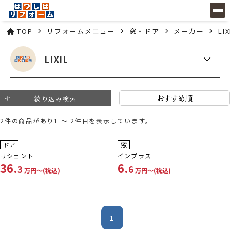
TOP
リフォームメニュー
窓・ドア
メーカー
LIX
LIXIL
絞り込み検索
2件の商品があり1 ～ 2件目を表示しています。
工事費コミコミ
工事費コミコミ
ドア
窓
リシェント
インプラス
36.
6.
3
6
万円〜(税込)
万円〜(税込)
1