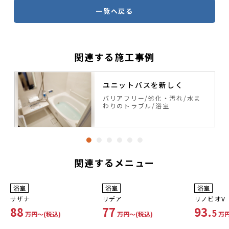
一覧へ戻る
関連する施工事例
ユニットバスを新しく
バリアフリー
劣化・汚れ
水ま
わりのトラブル
浴室
関連するメニュー
工事費コミコミ
工事費コミコミ
工事費コ
浴室
浴室
浴室
サザナ
リデア
リノビオV
88
77
93.
5
万円〜(税込)
万円〜(税込)
万円