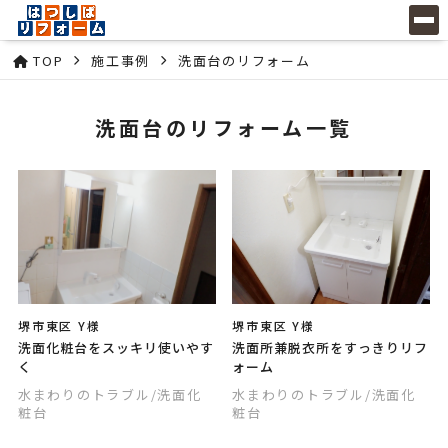
TOP
施工事例
洗面台のリフォーム
洗面台のリフォーム一覧
堺市東区 Y様
堺市東区 Y様
洗面化粧台をスッキリ使いやす
洗面所兼脱衣所をすっきりリフ
く
ォーム
水まわりのトラブル
/洗面化
水まわりのトラブル
/洗面化
粧台
粧台