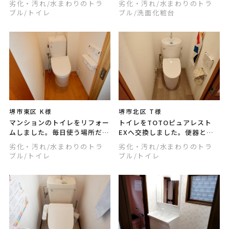
劣化・汚れ
/水まわりのトラ
劣化・汚れ
/水まわりのトラ
替え工事を行い、とてもキレイ
して壁や床のクロス張替えも行
ブル
/トイレ
ブル
/洗面化粧台
になりました。
うかどうかも考えておくとよい
でしょう。
堺市東区 K様
堺市北区 T様
マンションのトイレをリフォー
トイレをTOTOピュアレスト
ムしました。毎日使う場所だか
EXへ交換しました。便器と同
らこそ、飽きのこないシンプル
時に壁や床も張り替えると、イ
劣化・汚れ
/水まわりのトラ
劣化・汚れ
/水まわりのトラ
なデザインを選ばれました。
メージが一新します。
ブル
/トイレ
ブル
/トイレ