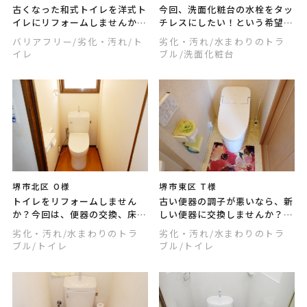
古くなった和式トイレを洋式ト
今回、洗面化粧台の水栓をタッ
イレにリフォームしませんか？
チレスにしたい！という希望を
洋式トイレにしてよかった事を
リフォームでかなえました。ご
バリアフリー
/劣化・汚れ
/ト
劣化・汚れ
/水まわりのトラ
聞くと、体への負担が減ったこ
自身やご家族がリフォームで望
イレ
ブル
/洗面化粧台
と、衛生面の不安の解消、とい
むことは何ですか？ぜひ相談し
う声が非常に多いです。
てお聞かせください。
堺市北区 O様
堺市東区 T様
トイレをリフォームしません
古い便器の調子が悪いなら、新
か？今回は、便器の交換、床の
しい便器に交換しませんか？汚
補強工事、壁と天井のクロス張
れにくい、掃除しやすい、衛生
劣化・汚れ
/水まわりのトラ
劣化・汚れ
/水まわりのトラ
替え、床のクッションフロア張
的、節水できるなど、便利でお
ブル
/トイレ
ブル
/トイレ
替え、ドアのクロス張替えな
得な機能が付いた便器がありま
ど、全面リフォームを行いまし
すので、ぜひ検討してみてくだ
た。
さい。