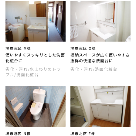
堺市東区 M様
堺市東区 O様
使いやすくスッキリとした洗面
収納スペースが広く使いやすさ
化粧台に
抜群の快適な洗面台に
劣化・汚れ
/水まわりのトラ
劣化・汚れ
/洗面化粧台
ブル
/洗面化粧台
堺市堺区 N様
堺市北区 F様