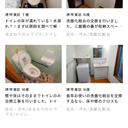
堺市東区 T様
堺市東区 N様
トイレの床が濡れている！水漏
洗面化粧台の交換を行いまし
れ？！まずは原因を調べて解決
た。三面鏡の裏が収納スペース
しましょう。今回は古いウォシ
になっていますので、使い勝手
水まわりのトラブル
/トイレ
劣化・汚れ
/洗面化粧台
ュレットの交換も行い、快適に
も見た目もいいと喜んでいただ
なったと喜んでいただきまし
きました。
た。
堺市東区 M様
堺市東区 N様
壁や床はそのままでトイレのみ
長年お使いの洗面化粧台を交換
交換工事を行いました。トイレ
するなら、床や壁のクロスもあ
の機能は年々進化しています。
わせて張替えませんか？洗面所
劣化・汚れ
/水まわりのトラ
劣化・汚れ
/洗面化粧台
使い勝手が悪いと感じるならリ
の雰囲気がガラっと変わって気
ブル
/トイレ
フォームしませんか？
持ちも一新しますよ！