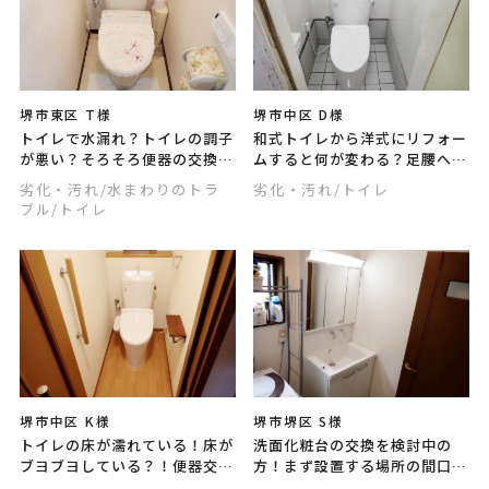
堺市東区 T様
堺市中区 D様
トイレで水漏れ？トイレの調子
和式トイレから洋式にリフォー
が悪い？そろそろ便器の交換時
ムすると何が変わる？足腰への
期かもしれません。現場のニー
負担が少ない、衛生面の向上、
劣化・汚れ
/水まわりのトラ
劣化・汚れ
/トイレ
ズに合わせて選ぶことができる
節水効果などのメリットがあり
ブル
/トイレ
組み合わせ便器にリフォームし
ます。ぜひご相談ください。
ました。
堺市中区 K様
堺市堺区 S様
トイレの床が濡れている！床が
洗面化粧台の交換を検討中の
ブヨブヨしている？！便器交換
方！まず設置する場所の間口
と一部床の修繕工事、クロス張
（横幅）を確認しましょう。そ