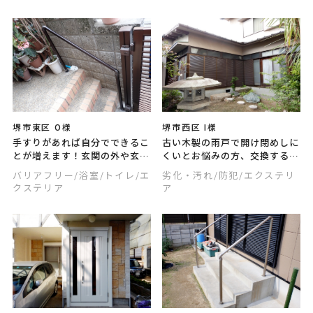
堺市東区 O様
堺市西区 I様
手すりがあれば自分でできるこ
古い木製の雨戸で開け閉めしに
とが増えます！玄関の外や玄関
くいとお悩みの方、交換すると
の中、浴室、トイレ、廊下、階
本当に楽になります！台風被害
バリアフリー
/浴室
/トイレ
/エ
劣化・汚れ
/防犯
/エクステリ
段など、よく使用する場所に設
から守り防犯対策になる雨戸、
クステリア
ア
置して、ご自身はもちろんご家
リフォーム相談承ります。
族や介護者の負担も減らしまし
ょう。