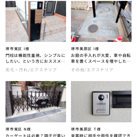
堺市東区 I様
堺市美原区 I様
門柱は機能性重視。シンプルに
お庭の手入れが大変、車や自転
したい。という方におススメな
車を置くスペースを増やした
のが、表札やポストなどが一体
い、、とコンクリート工事を依
劣化・汚れ
/エクステリア
その他
/エクステリア
型となったコンパクトな機能門
頼される方が増えています。生
柱です。デザインも豊富ですの
活スタイルの変化にあわせて外
で、ぜひ参考にして下さい。
構リフォームしませんか？
堺市東区 N様
堺市美原区 T様
カーゲートは必要？調子が悪い
来客時に相手や用件を確認でき