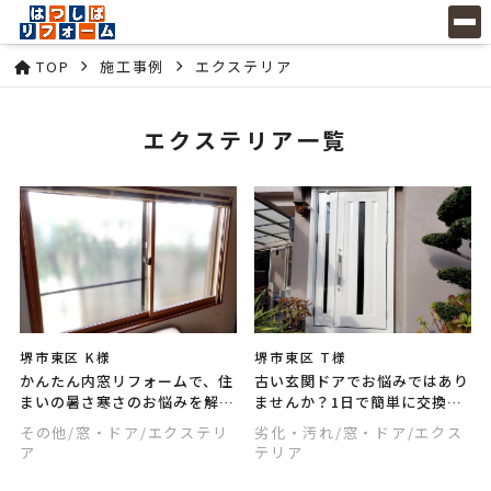
TOP
施工事例
エクステリア
エクステリア一覧
堺市東区 K様
堺市東区 T様
かんたん内窓リフォームで、住
古い玄関ドアでお悩みではあり
まいの暑さ寒さのお悩みを解消
ませんか？1日で簡単に交換で
しませんか？騒音対策にも有効
きるドアリモで、最新の玄関ド
その他
/窓・ドア
/エクステリ
劣化・汚れ
/窓・ドア
/エクス
で、人気のあるリフォームで
アに早変わり。心はずむ玄関に
ア
テリア
す。
リフォームしませんか？