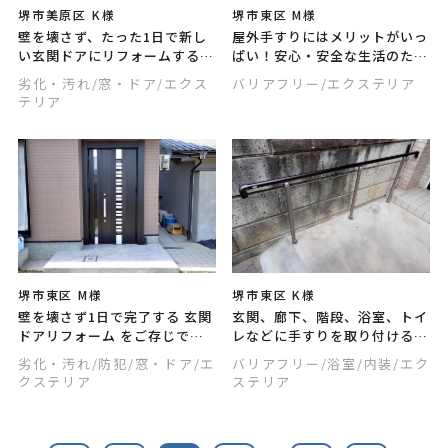
堺市美原区 K様
堺市東区 M様
壁を壊さず、たった1日で新し
屋外手すりにはメリットがいっ
い玄関ドアにリフォームするこ
ぱい！安心・安全な生活のため
とができます！玄関はお家の
に手すりを設置しませんか？近
劣化・汚れ
/窓・ドア
/エクス
バリアフリー
/エクステリア
顔。お好みのデザインや機能の
年バリアフリー用に設置する人
テリア
ドアにしませんか？
も多い注目の工事です。
堺市東区 M様
堺市東区 K様
壁を壊さず1日で完了する 玄関
玄関、廊下、階段、浴室、トイ
ドアリフォーム をご存じです
レなどに手すりを取り付ける
か？今ある枠の上から、新しい
と、転倒などの危険が減り、日
劣化・汚れ
/防犯
/窓・ドア
/エ
バリアフリー
/浴室
/内装
/エク
枠を取付けるだけ！今回は玄関
常生活が暮らしやすくなります
クステリア
ステリア
ポーチのタイル工事も行いまし
よ！
た。