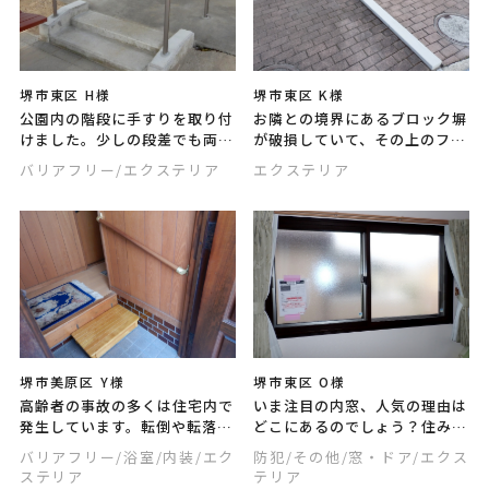
堺市東区 H様
堺市東区 K様
公園内の階段に手すりを取り付
お隣との境界にあるブロック塀
けました。少しの段差でも両脇
が破損していて、その上のフェ
に手すりがあると、上り下りが
ンスが倒れてくる可能性があり
バリアフリー
/エクステリア
エクステリア
安全に快適にできるようになり
ましたので、撤去工事を行いま
ますよ！
した。
堺市美原区 Y様
堺市東区 O様
高齢者の事故の多くは住宅内で
いま注目の内窓、人気の理由は
発生しています。転倒や転落、
どこにあるのでしょう？住みや
つまづきなどを予防し、できる
すさがグンとアップしたりリフ
バリアフリー
/浴室
/内装
/エク
防犯
/その他
/窓・ドア
/エクス
だけ自立した生活を継続できる
ォームが簡単など嬉しい効果が
ステリア
テリア
ようにリフォームしました。
たくさんあります！