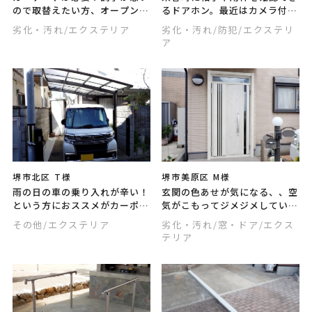
ので取替えたい方、オープン外
るドアホン。最近はカメラ付き
構にしたけど防犯面や車の保護
のものが主流になっています。
劣化・汚れ
/エクステリア
劣化・汚れ
/防犯
/エクステリ
のためにやっぱり取付けたい！
より便利であんしんな生活へ、
ア
という方、ぜひ参考にして下さ
ドアホンの機能を見直しません
い。
か？
堺市北区 T様
堺市美原区 M様
雨の日の車の乗り入れが辛い！
玄関の色あせが気になる、、空
という方におススメがカーポー
気がこもってジメジメしてい
ト。雨や日光、風による飛来物
る、、ニオイは大丈夫かな、、
その他
/エクステリア
劣化・汚れ
/窓・ドア
/エクス
などからある程度保護して、車
そんなお悩みを解消しません
テリア
の汚れや傷みを防いでくれま
か？ドアが変わると玄関の表情
す。
が驚くほど変ります！