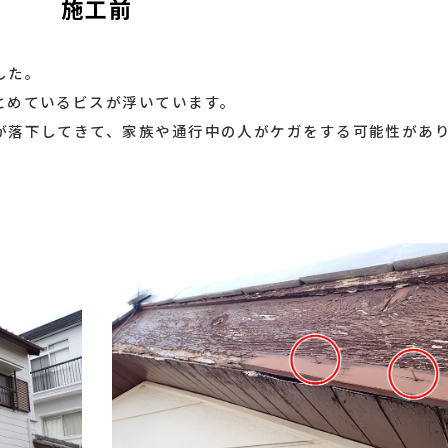
施工前
した。
とめているビスが浮いています。
が落下してきて、家族や通行中の人がケガをする可能性があ
。