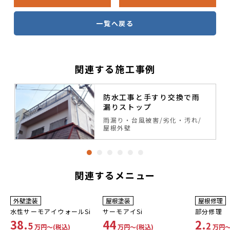
一覧へ戻る
関連する施工事例
防水工事と手すり交換で雨
漏りストップ
雨漏り・台風被害
劣化・汚れ
屋根外壁
関連するメニュー
工事費コミコミ
工事費コミコミ
工事費コ
外壁塗装
屋根塗装
屋根修理
水性サーモアイウォールSi
サーモアイSi
部分修理
38.
44
2.
5
2
万円〜(税込)
万円〜(税込)
万円〜