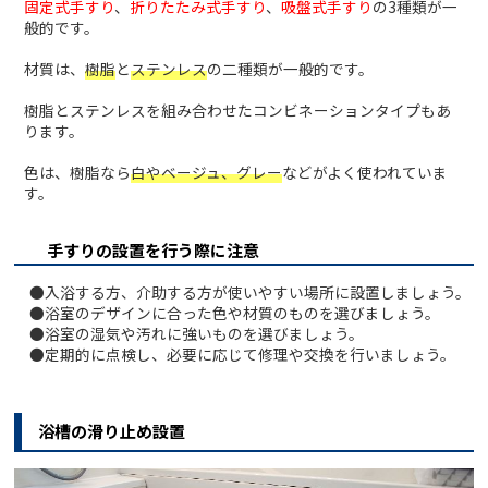
固定式手すり
、
折りたたみ式手すり
、
吸盤式手すり
の3種類が一
般的です。
材質は、
樹脂
と
ステンレス
の二種類が一般的です。
樹脂とステンレスを組み合わせたコンビネーションタイプもあ
ります。
色は、樹脂なら
白やベージュ、グレー
などがよく使われていま
す。
手すりの設置を行う際に注意
●入浴する方、介助する方が使いやすい場所に設置しましょう。
●浴室のデザインに合った色や材質のものを選びましょう。
●浴室の湿気や汚れに強いものを選びましょう。
●定期的に点検し、必要に応じて修理や交換を行いましょう。
浴槽の滑り止め設置