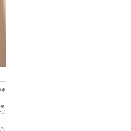
りま
玄関
をご
会社