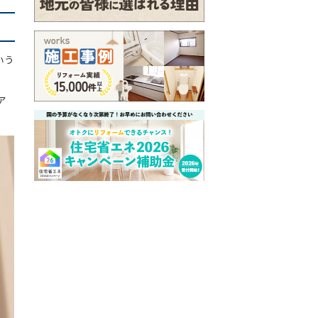
いう
ア
。