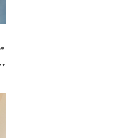
は寒
アの