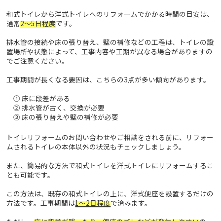
和式トイレから洋式トイレへのリフォームでかかる時間の目安は、
通常
2～5日程度
です。
排水管の接続や床の張り替え、壁の補修などの工程は、トイレの設
置場所や状態によって、工事内容や工期が異なる場合がありますの
でご注意ください。
工事期間が長くなる要因は、こちらの3点が多い傾向があります。
① 床に段差がある
② 排水管が古く、交換が必要
③ 床の張り替えや壁の補修が必要
トイレリフォームのお問い合わせやご相談をされる前に、リフォー
ムされるトイレの本体以外の状況もチェックしましょう。
また、簡易的な方法で和式トイレを洋式トイレにリフォームするこ
とも可能です。
この方法は、既存の和式トイレの上に、洋式便座を設置するだけの
方法です。工事期間は
1～2日程度
で済みます。