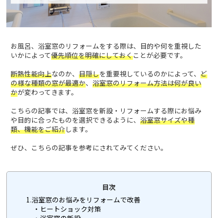
お風呂、浴室窓のリフォームをする際は、目的や何を重視した
いかによって
優先順位を明確にしておく
ことが必要です。
断熱性能向上
なのか、
目隠し
を重要視しているのかによって、
ど
の様な種類の窓が最適か
、
浴室窓のリフォーム方法は何が良い
か
が変わってきます。
こちらの記事では、浴室窓を新設・リフォームする際にお悩み
や目的に合ったものを選択できるように、
浴室窓サイズや種
類、機能をご紹介
します。
ぜひ、こちらの記事を参考にされてみてください。
目次
1.浴室窓のお悩みをリフォームで改善
・ヒートショック対策