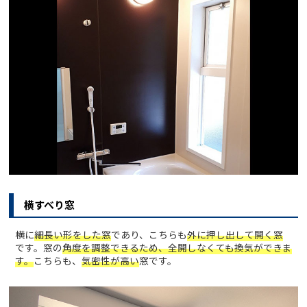
横すべり窓
横に
細長い形をした窓
であり、こちらも
外に押し出して開く窓
です。窓の
角度を調整できるため、全開しなくても換気ができま
す。
こちらも、
気密性が高い
窓です。