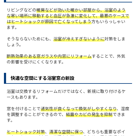
リビングなどの
暖房などが効いた暖かい部屋から、浴室のよう
な寒い場所に移動すると血圧が急激に変化して、最悪のケースで
はヒートショックが原因で亡くなってしまう
方もいらっしゃい
ます。
そうならないためにも、
浴室が冷えすぎないように
対策をしま
しょう。
断熱効果のある窓ガラスや内窓にリフォーム
することで、外気
の影響を受けにくくなります。
快適な空間にする浴室窓の新設
浴室は交換するリフォームだけではなく、新規に取り付けるケ
ースもあります。
窓を付けることで
通気性が良くなって換気がしやすくなり
、湿度
を調整することができるので、
結露やカビの発生を抑制
できま
す。
ヒートショック対策
、
清潔な空間に保つ
、どちらも重要なポイ