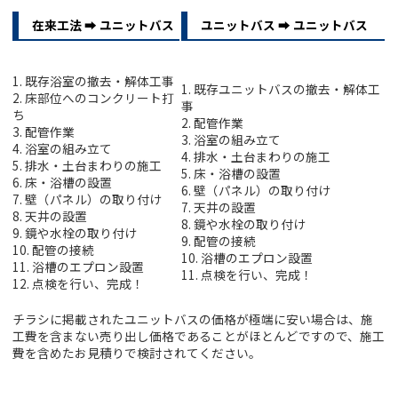
在来工法 ➡ ユニットバス
ユニットバス ➡ ユニットバス
1. 既存浴室の撤去・解体工事
1. 既存ユニットバスの撤去・解体工
2. 床部位へのコンクリート打
事
ち
2. 配管作業
3. 配管作業
3. 浴室の組み立て
4. 浴室の組み立て
4. 排水・土台まわりの施工
5. 排水・土台まわりの施工
5. 床・浴槽の設置
6. 床・浴槽の設置
6. 壁（パネル）の取り付け
7. 壁（パネル）の取り付け
7. 天井の設置
8. 天井の設置
8. 鏡や水栓の取り付け
9. 鏡や水栓の取り付け
9. 配管の接続
10. 配管の接続
10. 浴槽のエプロン設置
11. 浴槽のエプロン設置
11. 点検を行い、完成！
12. 点検を行い、完成！
チラシに掲載されたユニットバスの価格が極端に安い場合は、施
工費を含まない売り出し価格であることがほとんどですので、施工
費を含めたお見積りで検討されてください。