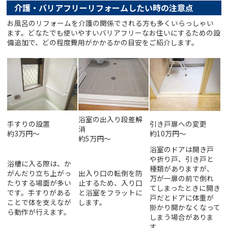
介護・バリアフリーリフォームしたい時の注意点
お風呂のリフォームを介護の関係でされる方も多くいらっしゃい
ます。どなたでも使いやすいバリアフリーなお住いにするための設
備追加で、どの程度費用がかかるかの目安をご紹介します。
浴室の出入り段差解
手すりの設置
引き戸扉への変更
消
約3万円～
約10万円～
約5万円～
浴室のドアは開き戸
や折り戸、引き戸と
浴槽に入る際は、か
種類がありますが、
がんだり立ち上がっ
出入り口の転倒を防
万が一扉の前で倒れ
たりする場面が多い
止するため、入り口
てしまったときに開き
です。手すりがある
と浴室をフラットに
戸だとドアに体重が
ことで体を支えなが
します。
掛かり開かなくなって
ら動作が行えます。
しまう場合がありま
す。