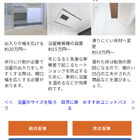
滑りにくい床材へ変
出入りの幅を広げる
浴室暖房機の設置
更
約20万円～
約15万円～
約10万円～
冬になると急激な寒
歩行に介助が必要で
濡れた床は転倒の原
暖差で起こるヒート
浴室の出入りをしや
因になるので、細かい
ショックを防止する
すくする際は、開口
凹凸の工夫がされた
ために、事前に浴室
幅を広くする必要が
商品などを選びまし
を温めるなどが効果
あります。
ょう。
的です。
＜＜ 浴室のサイズを知ろ
目次に戻
おすすめユニットバス ＞
う
る
＞
前の記事
次の記事